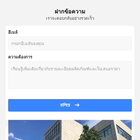
โฟกัสซูม ปรับเลเซอร์เรียงความขยาย 520nm 10mW สีเขียว
โมดูลเลเซอร์ไดโอเดส
ฝากข้อความ
การถ่ายภาพทางความร้อน มโนคูลาร์ สเปค 384x288 14X ดิจิตอลซูม Wifi กล้อ
เราจะตอบกลับอย่างรวดเร็ว
เครื่องกําเนิดสายเลเซอร์
โมดูลเลเซอร์ IR ขนาดเล็ก 850nm 1mW 5mW 3~5V Φ4x10mm Φ6x12mm สํ
20 Gauge Dry Fire Laser Training Cartridge Plated Gold 20GA Bullet with
อีเมล์
การมองเห็นจุดแดงแบบโฮโลแกรฟิก
สายไฟเบอร์เซรามิก φ1.25mm 200μm กว้างแกน ใส่ปินออทติกสําหรับการว
สายตาเจาะเลเซอร์
สายไฟเบอร์เซรามิก Ø2.5mm 10.5mm ยาว 200μm ขนาดแกนด้วยฟลานจ์และ
ความต้องการ
สายไฟเบอร์ออปติก แพทช์คอร์ด สายไฟเบอร์ออปติก จัมเปอร์เคเบิล พร้อมเ
มุมมองเลเซอร์
660nm 50mW 9um FC/PC SM Fiber Coupled Pigtailed Laser Diode Modul
เครื่องขยายลำแสงเลเซอร์
633nm 20mW Single Mode Fiber FP Laser System CW/TTL Modulation 
ระบบเลเซอร์แบบไฟเบอร์คู่หลายความยาวคลื่น 20mW หลายความยาวคลื่น 
12 Gauge เลเซอร์ Boresighter สําหรับปืนยิง การล่า ความละเอียดสูง Zero
Optical Fiber Ferrule Ceramic / Steel Neural Implant Customizable Whi
চালিয়ে
SM/MM/PM Multi Cores Armored Fiber Optic Branch Jumper with FC/
4-in-1 Multi Wavelengths Colors Fiber Laser for Material Surface Proc
Fiber Pluggable Laser Module 405–980nm 30mW 105μm Core SMA905 
1260-1620nm O/C/L SM PM1550 1.8 mm(OD) Fiber Collimator with FC/A