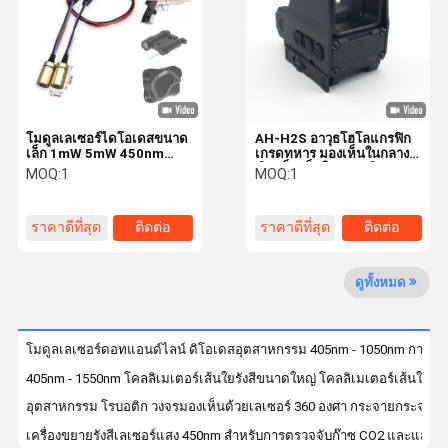
การควบคุม
ติดต่อเรา
ข่าว
กรณี
คุณภาพ
โมดูลเลเซอร์ไดโอเดสขนาด
AH-H2S อาวุธโฮโลแกรฟิก
เล็ก 1mW 5mW 450nm
เกรดทหาร มองเห็นในกลาง
520nm 650nm 780nm
คืน เห็นเห็นในกลางคืน
MOQ:
1
MOQ:
1
850nm สี IR สีน้ําเงิน เขียว
รองรับ 1200G กันกระแทก
แดง
IP68 กันน้ํา
ขอทุน
ราคาดีที่สุด
ติดต่อ
ราคาดีที่สุด
ติดต่อ
ใส่ลูกปืนเลเซอร์
ดูทั้งหมด
เป้าหมายเลเซอร์อิเล็กทรอนิกส์
โมดูลเลเซอร์ดอทแอนด์ไลน์ ดิโอเดสอุตสาหกรรม 405nm - 1050nm การปรั
โมดูลเลเซอร์ขนาดเล็ก
405nm - 1550nm โคลลิเมเตอร์เส้นใยรังสีขนาดใหญ่ โคลลิเมเตอร์เส้นใยร
เลเซอร์มองเห็นด้วยเครื่อง
อุตสาหกรรม โรบอติก วงจรมองเห็นด้วยเลเซอร์ 360 องศา กระจายกระจายดี เ
เครื่องขยายรังสีเลเซอร์แสง 450nm สําหรับการตรวจจับก๊าซ CO2 และแสงกํ
โมดูลไฟเบอร์เลเซอร์