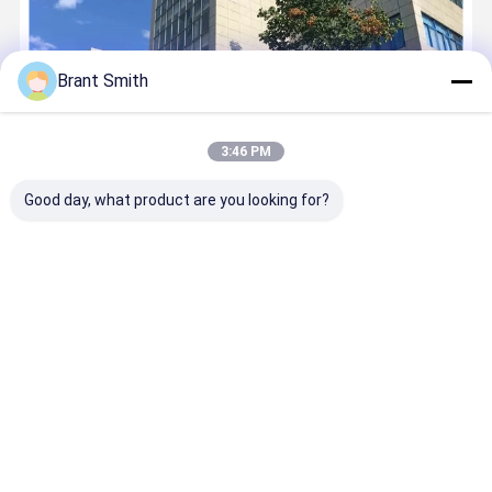
Brant Smith
3:46 PM
Good day, what product are you looking for?
สร้างขึ้นในปี 2012Aiming เลเซอร์เทคโนโลยี จํากัด(ชื่อสั้น)AimLaser)
ผลิตโมดูล ไลเซอร์ไดโอเดสครึ่งประสาทและโคอาเซียล fอิเบอร์เชื่อม
เลเซอร์sด้วยความยาวคลื่น 405nm ถึง 1064nm และพลังงานผลิต
0.4mW ถึง 20W สําหรับการใช้งานเครื่องมือ OEM ต่าง ๆ ผลิตภัณฑ์
หล...
เรียนรู้เพิ่มเติม
โทรเลย
ติดต่อ
Desktop Site
บ้าน
เกี่ยวกับเรา
ติดต่อเรา