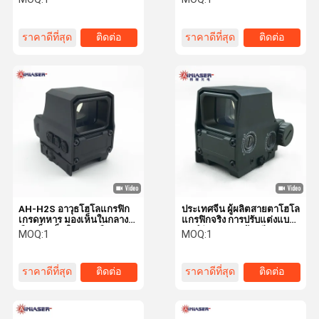
ระยะด้วยเลเซอร์ บันทึกวิดีโอ
รองรับ 1200G กันกระแทก
WIFI กล้องตาเดียวสำหรับ
IP68 กันน้ํา
การล่าสัตว์
ราคาดีที่สุด
ติดต่อ
ราคาดีที่สุด
ติดต่อ
AH-H2S อาวุธโฮโลแกรฟิก
ประเทศจีน ผู้ผลิตสายตาโฮโล
เกรดทหาร มองเห็นในกลาง
แกรฟิกจริง การปรับแต่งแบ
คืน เห็นเห็นในกลางคืน
รนด์สําหรับการค้าปลีกและ
MOQ:
1
MOQ:
1
รองรับ 1200G กันกระแทก
การค้า
IP68 กันน้ํา
ราคาดีที่สุด
ติดต่อ
ราคาดีที่สุด
ติดต่อ