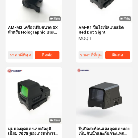
AM-M3 เครื่องปรับขนาด 3X
AM-R1 ปืนไรเฟิลแบบเปิด
สําหรับ Holographic และ
Red Dot Sight
Red Dot Sights
MOQ:
1
ราคาดีที่สุด
ติดต่อ
ราคาดีที่สุด
ติดต่อ
หน้าแรก
สินค้า
เกี่ยวกับเรา
ทัวร์โรงงาน
มุมมองจุดแดงแบบอัลลูมิ
ปืนปิดสะท้อนแสง จุดแดงมอง
เนียม 7075 ของเกรดทหาร
เห็น กันน้ําและกันกระแทก