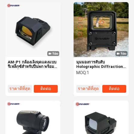
AM-P1 กล้องเล็งจุดแดงแบบ
มุมมองการสับสับ
รีเฟล็กซ์สำหรับปืนพก พร้อม
Holographic Diffraction
รอยเท้า RMR สำหรับการ
High Definition Parallax
MOQ:
1
ป้องกันและยุทธวิธี
Free การยิงระยะไกลอย่าง
แม่นยํา
ราคาดีที่สุด
ติดต่อ
ราคาดีที่สุด
ติดต่อ