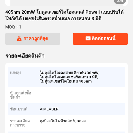
2
/
4
405nm 20mW โมดูลเลเซอร์ไดโอดเลนส์ Powell แบบปรับได้
โฟกัสได้ เลเซอร์เส้นตรงสม่ำเสมอ การสแกน 3 มิติ
MOQ：1
ราคาถูกที่สุด
ติดต่อตอนนี้
รายละเอียดสินค้า
แสงสูง
,
โมดูลไดโอเดสสายเดียวกัน 30mW
,
โมดูลไดโอเดสเลเซอร์สแกน 3 มิติ
โมดูลเลเซอร์ไดโอเดส 405nm
จำนวนสั่งซื้อ
1
ขั้นต่ำ
ชื่อแบรนด์
AIMLASER
รายละเอียด
ถุงป้องกันไฟฟ้าสถิตย์, กล่อง
การบรรจุ