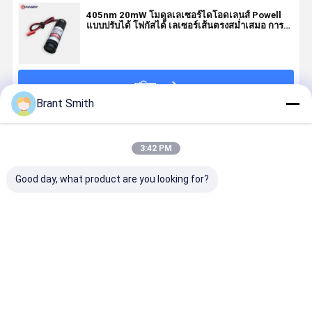
405nm 20mW โมดูลเลเซอร์ไดโอดเลนส์ Powell
แบบปรับได้ โฟกัสได้ เลเซอร์เส้นตรงสม่ำเสมอ การ
สแกน 3 มิติ
চালিয়ে
Brant Smith
แนะนำผลิตภัณฑ์
3:42 PM
Good day, what product are you looking for?
โมดูลเลเซอร์
โปรเจคเตอร์
เครื่องกําเนิด
Narrow
สายการกระจาย
เลเซอร์เส้นสี
เลเซอร์เส้น
Uniform Li
แบบเรียบร้อย
แดงแบบ
ความเป็น
Laser Mod
Powell Lens
เดียวกันขนาด
เดียวกันสูง
With Powel
405 - 850nm
360 องศา
650nm 50mW
Lens TTL /
ราคาดีที่สุด
ราคาดีที่สุด
ราคาดีที่สุด
ราคาดีที่ส
ด้วย TTL
650nm 50mW
90% สําหรับ
Analog / 
Modulation
สําหรับการ
กล้องวงจร 3 มิติ
Modulatio
ตรวจพบความ
20um 50u