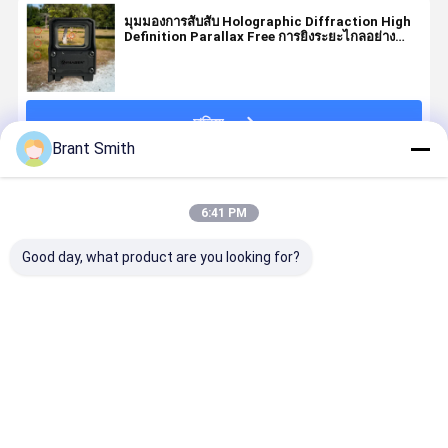
มุมมองการสับสับ Holographic Diffraction High
Definition Parallax Free การยิงระยะไกลอย่าง
แม่นยํา
চালিয়ে
Brant Smith
แนะนำผลิตภัณฑ์
6:41 PM
Good day, what product are you looking for?
มุมมองจุดแดง
AM-H2S Tan
AM-R2 ปืน
AM-M4 เครื
แบบอัลลูมิเนียม
Holographic
เกรดทหาร ปิด
ปรับขนาด 3
7075 ของเกรด
Weapon Sight
สายตาจุดแดง
แบบแท็กติก
ทหาร สําหรับ
Night Vision
พร้อมปรับปร
ปืนแท็กติก AR-
เหมาะกับ
ปรับปรับปรับ
ราคาดีที่สุด
ราคาดีที่สุด
ราคาดีที่สุด
ราคาดีที่ส
Platform
Shake Awake
ปรับปรับปรับ
และออโต้สล็อป
ปรับปรับปรับ
ปรับปรับปรับ