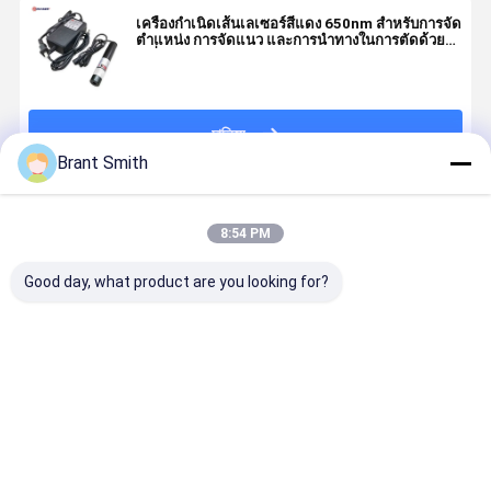
เครื่องกำเนิดเส้นเลเซอร์สีแดง 650nm สำหรับการจัด
ตำแหน่ง การจัดแนว และการนำทางในการตัดด้วย
เครื่องจักร
চালিয়ে
Brant Smith
แนะนำผลิตภัณฑ์
8:54 PM
Good day, what product are you looking for?
โปรเจคเตอร์
สีเขียว 360
โปรเจคเตอร์
เครื่องกำเนิ
สายเลเซอร์แสง
องศา ระดับ
เลเซอร์เส้นสี
เส้นเลเซอร์ส
เขียวขนาด
เลเซอร์ 520nm
แดง ปรับโฟกัส
เขียวหรือสี
520nm 30mW
1mW สําหรับ
ได้ 650 nm 50
กันน้ำ ปรับแ
ที่สามารถปรับ
การสแกนคลัง
mW พร้อมโพ
ได้ 520nm
ราคาดีที่สุด
ราคาดีที่สุด
ราคาดีที่สุด
ราคาดีที่ส
แต่งได้ สําหรับ
สินค้าท่าเรือ
เทนชิโอมิเตอร์
650nm
เครื่องมือ
ควบคุมกำลังไฟ
เครื่องหมายการ