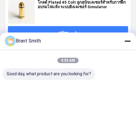
โกลด์ Plated 45 Colt ลูกสุนัขเลเซอร์สําหรับการฝึก
อบรมไฟแห้ง ระบบยิงเลเซอร์ Simulator
চালিয়ে
Brant Smith
แนะนำผลิตภัณฑ์
9:55 AM
Good day, what product are you looking for?
กระสุนเลเซอร์
กล่องเลเซอร์ 9
AR15 Rifle
380 ACP สี
สำหรับฝึกซ้อม
มิลลิเมตร โกลด์
223 REM
กล่องฝึกอบ
ยิงแห้งขนาด
โคลเทชั่น
Training
เลเซอร์ที่เห็
9x19 มม. ชุบ
เลเซอร์สําหรับ
Laser Bullet
สําหรับเครื่อ
เงิน พร้อม
การฝึกซิมูเลอร์
5.56 มิลลิเมตร
ลองฝึกอบร
ราคาดีที่สุด
ราคาดีที่สุด
ราคาดีที่สุด
ราคาดีที่ส
เลเซอร์สี
ยิงปืน
แคทริจ์เลเซอร์
แห้ง
แดง/IR
เทรนนิ่ง