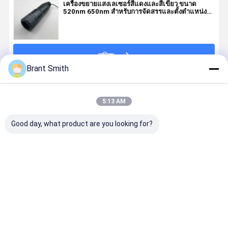
เครื่องขยายแสงเลเซอร์สีแดงและสีเขียว ขนาด
520nm 650nm สําหรับการจัดสรรและตั้งตําแหน่งใน
อุตสาหกรรม
চালিয়ে
Brant Smith
แนะนำผลิตภัณฑ์
5:13 AM
Good day, what product are you looking for?
เครื่องขยายรังสี
โฟกัสซูม ปรับ
เครื่องขยายรังสี
635nm 20
เลเซอร์ขนาด
เลเซอร์เรียง
เลเซอร์แสง
แลเซอร์แดง
520nm 5mW
ความขยาย
450nm สําหรับ
ขยายรังสีแส
สําหรับการตั้ง
520nm 10mW
การตรวจจับ
1500m ระย
ตําแหน่งและ
สีเขียว
ก๊าซ CO2 และ
ยาว สําหรับ
ราคาดีที่สุด
ราคาดีที่สุด
ราคาดีที่สุด
ราคาดีที่ส
การส่องแสง
แสงกํากับทาง
อุตสาหกรร
เลเซอร์ทางไกล
ไกล
เหมืองแร่