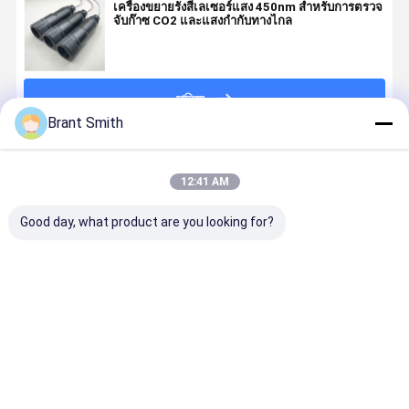
เครื่องขยายรังสีเลเซอร์แสง 450nm สําหรับการตรวจ
จับก๊าซ CO2 และแสงกํากับทางไกล
চালিয়ে
Brant Smith
แนะนำผลิตภัณฑ์
12:41 AM
Good day, what product are you looking for?
เครื่องขยายรังสี
โฟกัสซูม ปรับ
เครื่องขยายแสง
635nm 20
เลเซอร์ขนาด
เลเซอร์เรียง
เลเซอร์สีแดง
แลเซอร์แดง
520nm 5mW
ความขยาย
และสีเขียว
ขยายรังสีแส
สําหรับการตั้ง
520nm 10mW
ขนาด 520nm
1500m ระย
ตําแหน่งและ
สีเขียว
650nm สําหรับ
ยาว สําหรับ
ราคาดีที่สุด
ราคาดีที่สุด
ราคาดีที่สุด
ราคาดีที่ส
การส่องแสง
การจัดสรรและ
อุตสาหกรร
เลเซอร์ทางไกล
ตั้งตําแหน่งใน
เหมืองแร่
อุตสาหกรรม